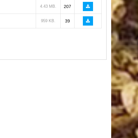
4.43 MB.
207
959 KB.
39