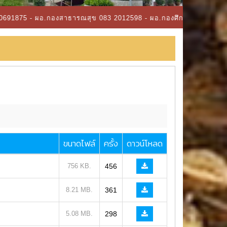
อ.กองสาธารณสุข 083 2012598 - ผอ.กองศึกษา 091 8532945 - ผอ.กองคล
ขนาดไฟล์
ครั้ง
ดาวน์โหลด
756 KB.
456
8.21 MB.
361
5.08 MB.
298